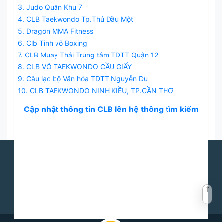
3. Judo Quân Khu 7
4. CLB Taekwondo Tp.Thủ Dầu Một
5. Dragon MMA Fitness
6. Clb Tinh võ Boxing
7. CLB Muay Thái Trung tâm TDTT Quận 12
8. CLB VÕ TAEKWONDO CẦU GIẤY
9. Câu lạc bộ Văn hóa TDTT Nguyễn Du
10. CLB TAEKWONDO NINH KIỀU, TP.CẦN THƠ
Cập nhật thông tin CLB lên hệ thông tìm kiếm
Báo võ thuật cập nhật tin tức mới nhất về võ thuật các môn phái như
Karate, Vovinam, Taekwondo, Boxing, UFC, MMA, Aikido, Judo, Côn
Nhị Khúc