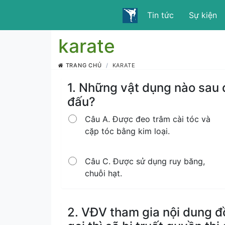
Tin tức
Sự kiện
karate
TRANG CHỦ
KARATE
1. Những vật dụng nào sau 
đấu?
Câu A. Được đeo trâm cài tóc và
cặp tóc bằng kim loại.
Câu C. Được sử dụng ruy băng,
chuỗi hạt.
2. VĐV tham gia nội dung đ