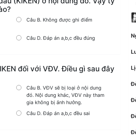
i đấu (KIKEN) ở nội dung đó. Vậy tỷ
ào?
Câu B. Không được ghi điểm
N
Câu D. Đáp án a,b,c đều đúng
L
KIKEN đối với VĐV. Điều gì sau đây
L
Đ
Câu B. VĐV sẽ bị loại ở nội dung
đó. Nội dung khác, VĐV này tham
Đ
gia không bị ảnh hưởng.
Câu D. Đáp án a,b,c đều sai
Đ
Đ