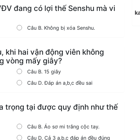
VĐV đang có lợi thế Senshu mà vi
k
Câu B. Không bị xóa Senshu.
u, khi hai vận động viên không
ng vòng mấy giây?
Câu B. 15 giây
Câu D. Đáp án a,b,c đều sai
a trọng tại được quy định như thế
Câu B. Áo sơ mi trắng cộc tay.
Câu D. Cả 3 a,b,c đáp án đều đúng