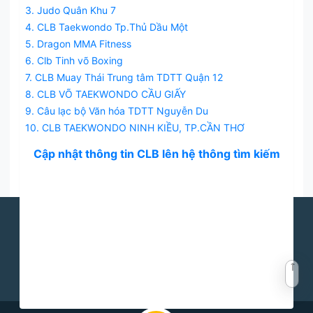
3. Judo Quân Khu 7
4. CLB Taekwondo Tp.Thủ Dầu Một
5. Dragon MMA Fitness
6. Clb Tinh võ Boxing
7. CLB Muay Thái Trung tâm TDTT Quận 12
8. CLB VÕ TAEKWONDO CẦU GIẤY
9. Câu lạc bộ Văn hóa TDTT Nguyễn Du
10. CLB TAEKWONDO NINH KIỀU, TP.CẦN THƠ
Cập nhật thông tin CLB lên hệ thông tìm kiếm
Báo võ thuật cập nhật tin tức mới nhất về võ thuật các môn phái như
Karate, Vovinam, Taekwondo, Boxing, UFC, MMA, Aikido, Judo, Côn
Nhị Khúc