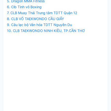
5. Dragon MMA Fitness
6. Clb Tinh võ Boxing
7. CLB Muay Thái Trung tâm TDTT Quận 12
8. CLB VÕ TAEKWONDO CẦU GIẤY
9. Câu lạc bộ Văn hóa TDTT Nguyễn Du
10. CLB TAEKWONDO NINH KIỀU, TP.CẦN THƠ