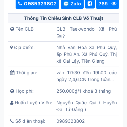
0989323802
Zalo
765
Thông Tin Chiêu Sinh CLB Võ Thuật
Tên CLB:
CLB Taekwondo Xã Phú
Quý
Địa điểm:
Nhà Văn Hoá Xã Phú Quý,
ấp Phú An. Xã Phú Quý, Thị
xã Cai Lậy, Tiền Giang
Thời gian:
vào 17h30 đến 19h00 các
ngày 2,4,6,CN trong tuần...
Học phí:
250.000₫/1 khoá 3 tháng
Huấn Luyện Viên:
Nguyễn Quốc Qui ( Huyền
Đai Tứ Đẳng )
Số điện thoại:
0989323802