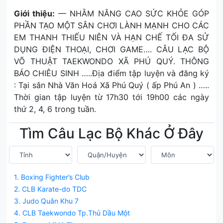
Giới thiệu:
— NHẰM NÂNG CAO SỨC KHỎE GÓP
PHẦN TẠO MỘT SÂN CHƠI LÀNH MẠNH CHO CÁC
EM THANH THIẾU NIÊN VÀ HẠN CHẾ TỐI ĐA SỬ
DỤNG ĐIỆN THOẠI, CHƠI GAME…. CÂU LẠC BỘ
VÕ THUẬT TAEKWONDO XÃ PHÚ QUÝ. THÔNG
BÁO CHIÊU SINH …..Địa điểm tập luyện và đăng ký
: Tại sân Nhà Văn Hoá Xã Phú Quý ( ấp Phú An ) …..
Thời gian tập luyện từ 17h30 tới 19h00 các ngày
thứ 2, 4, 6 trong tuần.
Tìm Câu Lạc Bộ Khác Ở Đây
1. Boxing Fighter’s Club
2. CLB Karate-do TDC
3. Judo Quân Khu 7
4. CLB Taekwondo Tp.Thủ Dầu Một