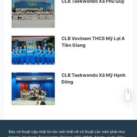
CLB Taekwondo Xã Phú Quý
CLB Vovinam THCS Mỹ Lợi A
Tiền Giang
CLB Taekwondo Xã Mỹ Hạnh
Đông
Báo võ thuật cập nhật tin tức mới nhất về võ thuật các môn phái như