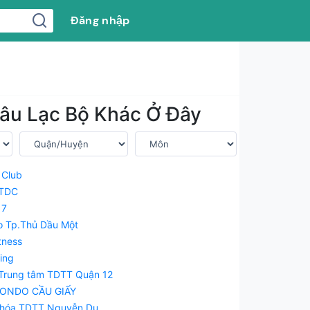
Đăng nhập
âu Lạc Bộ Khác Ở Đây
s Club
 TDC
 7
o Tp.Thủ Dầu Một
tness
xing
 Trung tâm TDTT Quận 12
WONDO CẦU GIẤY
n hóa TDTT Nguyễn Du