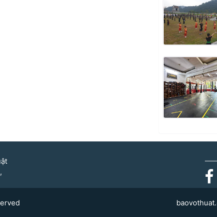
uật
,
served
baovothuat.