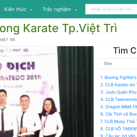
Kiến thức
Trắc nghiệm
ng Karate Tp.Việt Trì
IỆT TRÌ
Tìm C
1. Boxing Fighter’
2. CLB Karate-do
3. Judo Quân Khu
4. CLB Taekwond
5. Dragon MMA Fi
6. Clb Tinh võ Bo
7. CLB Muay Thái
8. CLB VÕ TAEK
9. Câu lạc bộ Vă