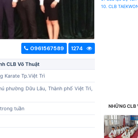
10. CLB TAEKWO
0961567589
1274
inh CLB Võ Thuật
 Karate Tp.Việt Trì
hú phường Dữu Lâu, Thành phố Việt Trì,
NHỮNG CLB 
trong tuần