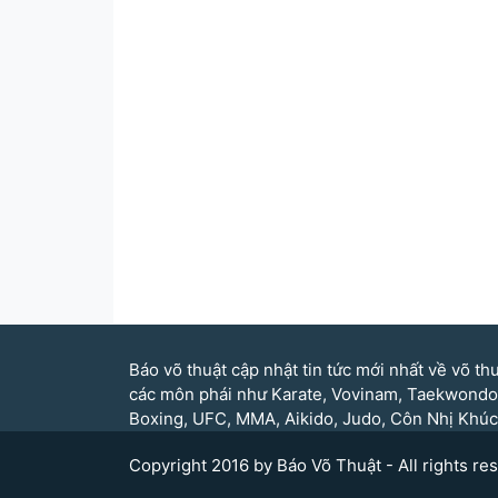
Báo võ thuật cập nhật tin tức mới nhất về võ th
các môn phái như Karate, Vovinam, Taekwondo
Boxing, UFC, MMA, Aikido, Judo, Côn Nhị Khúc
Copyright 2016 by Báo Võ Thuật - All rights re