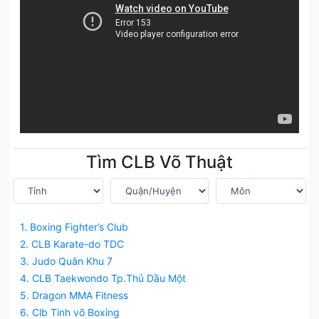
Tìm CLB Võ Thuật
1. Boxing Fighter’s Club
2. CLB Karate-do TDC
3. Judo Quân Khu 7
4. CLB Taekwondo Tp.Thủ Dầu Một
5. Dragon MMA Fitness
6. Clb Tinh võ Boxing