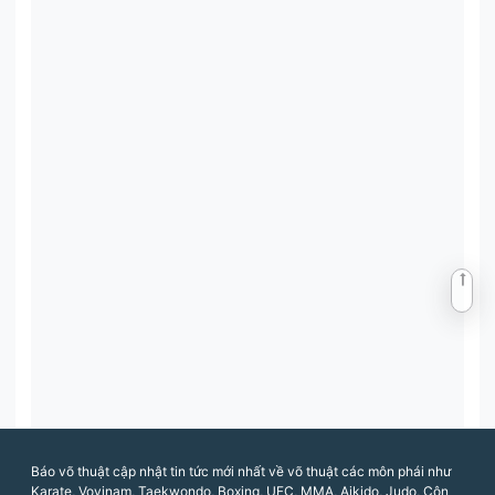
Báo võ thuật cập nhật tin tức mới nhất về võ thuật các môn phái như
Karate, Vovinam, Taekwondo, Boxing, UFC, MMA, Aikido, Judo, Côn