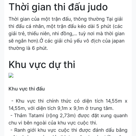
Thời gian thi đấu judo
Thời gian của một trận đấu, t
hông thường Tại giải
thi đấu cá nhân, một trận đấu kéo dài
5 phút
(các
giải trẻ, thiếu niên, nhi đồng,... tuỳ nơi mà thời gian
sẽ ngắn hơn).Ở các giải chủ yếu vô địch của japan
thường là 6 phút.
Khu vực dự thi
Khu vực thi đấu
- Khu vực thi chính thức có diện tích 14,55m x
14,55m, với diện tích 9,1m x 9,1m ở trung tâm.
- Thảm Tatami (rộng 2,73m) được đặt xung quanh
chu vi bên ngoài của khu vực cuộc thi.
- Ranh giới khu vực cuộc thi được đánh dấu bằng