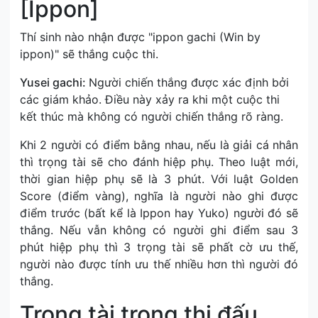
[Ippon]
Thí sinh nào nhận được "ippon gachi (Win by
ippon)" sẽ thắng cuộc thi.
Yusei gachi:
Người chiến thắng được xác định bởi
các giám khảo. Điều này xảy ra khi một cuộc thi
kết thúc mà không có người chiến thắng rõ ràng.
Khi 2 người có điểm bằng nhau, nếu là giải cá nhân
thì trọng tài sẽ cho đánh hiệp phụ. Theo luật mới,
thời gian hiệp phụ sẽ là
3 phút
. Với luật
Golden
Score
(điểm vàng), nghĩa là người nào ghi được
điểm trước (bất kể là Ippon hay Yuko) người đó sẽ
thắng. Nếu vẫn không có người ghi điểm sau 3
phút hiệp phụ thì 3 trọng tài sẽ phất cờ ưu thế,
người nào được tính ưu thế nhiều hơn thì người đó
thắng.
Trọng tài trong thi đấu