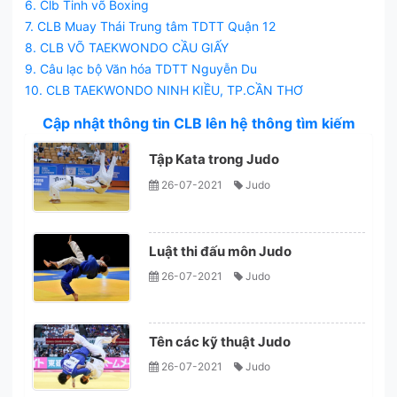
6. Clb Tinh võ Boxing
7. CLB Muay Thái Trung tâm TDTT Quận 12
8. CLB VÕ TAEKWONDO CẦU GIẤY
9. Câu lạc bộ Văn hóa TDTT Nguyễn Du
10. CLB TAEKWONDO NINH KIỀU, TP.CẦN THƠ
Cập nhật thông tin CLB lên hệ thông tìm kiếm
Tập Kata trong Judo
26-07-2021
Judo
Luật thi đấu môn Judo
26-07-2021
Judo
Tên các kỹ thuật Judo
26-07-2021
Judo