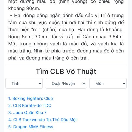
một đường màu đỏ (hình vuông) có chiều rộng
khoảng 90cm.
- Hai dòng băng ngắn đánh dấu các vị trí ở trung
tâm của khu vực cuộc thi nơi hai thí sinh đứng để
thực hiện "rei" (chào) của họ. Hai dòng là khoảng.
Rộng 5cm, 30cm. dài và xấp xỉ Cách nhau 3,64m.
Một trong những vạch là màu đỏ, và vạch kia là
màu trắng. Nhìn từ phía trước, đường màu đỏ ở bên
phải và đường màu trắng ở bên trái.
Tìm CLB Võ Thuật
1. Boxing Fighter’s Club
2. CLB Karate-do TDC
3. Judo Quân Khu 7
4. CLB Taekwondo Tp.Thủ Dầu Một
5. Dragon MMA Fitness