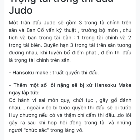
Judo
Một trận đấu Judo sẽ gồm 3 trọng tà chính trên
sân và Ban Cố vấn kỹ thuật , trưởng bộ môn , chủ
tịch và ban trọng tài bàn : 1 trọng tài chính và 2
trọng tài biên. Quyền hạn 3 trọng tài trên sân tương
đương nhau, khi tuyên bố điểm phạt , điểm thi đấu
là trọng tài chính trên sân.
-
Hansoku make
: truất quyển thi đấu.
-
Thêm một số lỗi nặng sẽ bị xử Hansoku Make
ngay lập tức
:
Có hành vi sai môn quy, chửi tục , gây gổ đánh
nhau.... ngoài việc bị tước quyền thi đấu, sẽ bị tước
Huy chương nếu có và thậm chí cấm thi đấu...do lỗi
gây ra sau khi họp hội đồng trọng tài và những
người "chức sắc" trong làng võ.